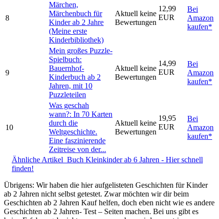
Märchen,
12,99
Bei
Märchenbuch für
Aktuell keine
EUR
8
Amazon
Kinder ab 2 Jahre
Bewertungen
kaufen*
(Meine erste
Kinderbibliothek)
Mein großes Puzzle-
Spielbuch:
14,99
Bei
Bauernhof-
Aktuell keine
EUR
9
Amazon
Kinderbuch ab 2
Bewertungen
kaufen*
Jahren, mit 10
Puzzleteilen
Was geschah
wann?: In 70 Karten
19,95
Bei
durch die
Aktuell keine
EUR
10
Amazon
Weltgeschichte.
Bewertungen
kaufen*
Eine faszinierende
Zeitreise von der...
Ähnliche Artikel
Buch Kleinkinder ab 6 Jahren - Hier schnell
finden!
Übrigens: Wir haben die hier aufgelisteten Geschichten für Kinder
ab 2 Jahren nicht selbst getestet. Zwar möchten wir dir beim
Geschichten ab 2 Jahren Kauf helfen, doch eben nicht wie es andere
Geschichten ab 2 Jahren- Test – Seiten machen. Bei uns gibt es