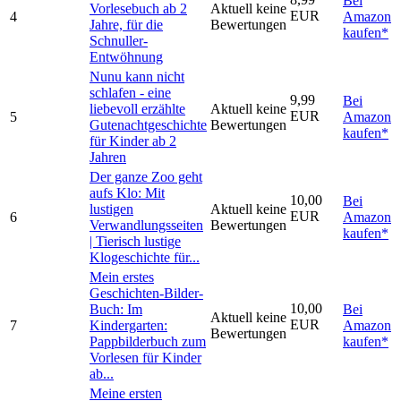
Bei
Vorlesebuch ab 2
Aktuell keine
EUR
4
Amazon
Jahre, für die
Bewertungen
kaufen*
Schnuller-
Entwöhnung
Nunu kann nicht
schlafen - eine
9,99
Bei
liebevoll erzählte
Aktuell keine
EUR
5
Amazon
Gutenachtgeschichte
Bewertungen
kaufen*
für Kinder ab 2
Jahren
Der ganze Zoo geht
aufs Klo: Mit
10,00
Bei
lustigen
Aktuell keine
EUR
6
Amazon
Verwandlungsseiten
Bewertungen
kaufen*
| Tierisch lustige
Klogeschichte für...
Mein erstes
Geschichten-Bilder-
10,00
Buch: Im
Bei
Aktuell keine
EUR
7
Kindergarten:
Amazon
Bewertungen
Pappbilderbuch zum
kaufen*
Vorlesen für Kinder
ab...
Meine ersten