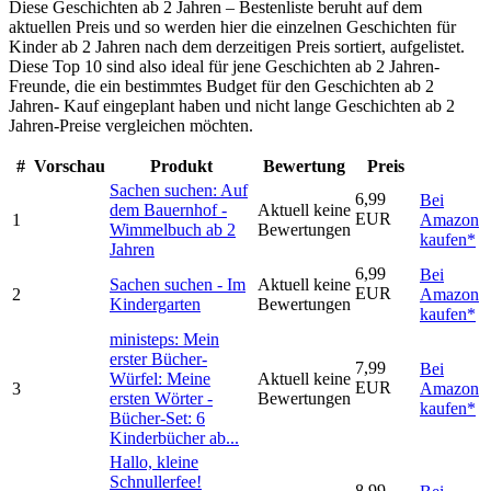
Diese Geschichten ab 2 Jahren – Bestenliste beruht auf dem
aktuellen Preis und so werden hier die einzelnen Geschichten für
Kinder ab 2 Jahren nach dem derzeitigen Preis sortiert, aufgelistet.
Diese Top 10 sind also ideal für jene Geschichten ab 2 Jahren-
Freunde, die ein bestimmtes Budget für den Geschichten ab 2
Jahren- Kauf eingeplant haben und nicht lange Geschichten ab 2
Jahren-Preise vergleichen möchten.
#
Vorschau
Produkt
Bewertung
Preis
Sachen suchen: Auf
6,99
Bei
dem Bauernhof -
Aktuell keine
EUR
1
Amazon
Wimmelbuch ab 2
Bewertungen
kaufen*
Jahren
6,99
Bei
Sachen suchen - Im
Aktuell keine
EUR
2
Amazon
Kindergarten
Bewertungen
kaufen*
ministeps: Mein
erster Bücher-
7,99
Bei
Würfel: Meine
Aktuell keine
EUR
3
Amazon
ersten Wörter -
Bewertungen
kaufen*
Bücher-Set: 6
Kinderbücher ab...
Hallo, kleine
Schnullerfee!
8,99