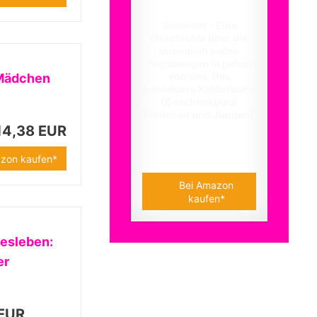
Vielleicht - Eine
Geschichte über die
unendlich vielen
Begabungen in jedem
von uns: Das
 Mädchen
besondere Kinderbuch
(Geschenkbuch
Mädchen und Jungen)
14,38 EUR
14,95 EUR
zon kaufen*
Bei Amazon
kaufen*
resleben:
er
 EUR