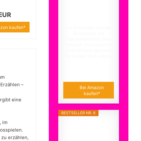
 EUR
zon kaufen*
Die Schnecke und der
Buckelwal: Ein
Pappbilderbuch über
Fernweh, Freundschaft
und Hilfsbereitschaft
für Kinder ab 3 Jahren
11,00 EUR
sam
 Erzählen –
Bei Amazon
kaufen*
rgibt eine
BESTSELLER NR. 6
, im
osspielen.
 zu erzählen,