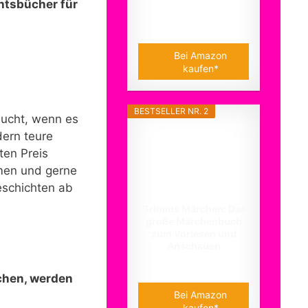
chtsbücher für
16,00 EUR
Bei Amazon
kaufen*
BESTSELLER NR. 2
aucht, wenn es
dern teure
ten Preis
amen und gerne
eschichten ab
Grimms Märchen: Das
große Märchenbuch
zum Vorlesen und
Anschauen
22,00 EUR
uchen, werden
Bei Amazon
kaufen*