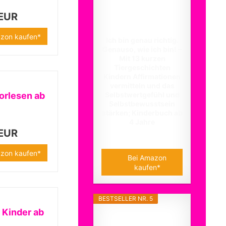
 EUR
zon kaufen*
Ich bin genau richtig.
Genauso, wie ich bin! –
Mit 13 kurzen
Tiergeschichten
Kindern Affirmationen
vermitteln und das
Selbstwertgefühl und
orlesen ab
Selbstbewusstsein
stärken; Kinderbuch ab
4 Jahre
 EUR
13,99 EUR
zon kaufen*
Bei Amazon
kaufen*
BESTSELLER NR. 5
 Kinder ab