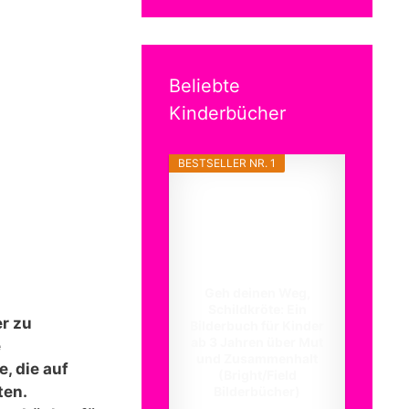
Beliebte
Kinderbücher
BESTSELLER NR. 1
Geh deinen Weg,
Schildkröte: Ein
er zu
Bilderbuch für Kinder
ab 3 Jahren über Mut
e
und Zusammenhalt
, die auf
(Bright/Field
ten.
Bilderbücher)