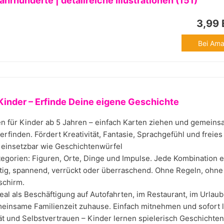
Jahrhunderte | detailreiche Illustrationen (151)
3,99
Bei Ama
Kinder – Erfinde Deine eigene Geschichte
n für Kinder ab 5 Jahren – einfach Karten ziehen und gemein
erfinden. Fördert Kreativität, Fantasie, Sprachgefühl und freies
g. einsetzbar wie Geschichtenwürfel
tegorien: Figuren, Orte, Dinge und Impulse. Jede Kombination e
tig, spannend, verrückt oder überraschend. Ohne Regeln, ohne
schirm.
eal als Beschäftigung auf Autofahrten, im Restaurant, im Urlaub
einsame Familienzeit zuhause. Einfach mitnehmen und sofort l
ät und Selbstvertrauen – Kinder lernen spielerisch Geschichten