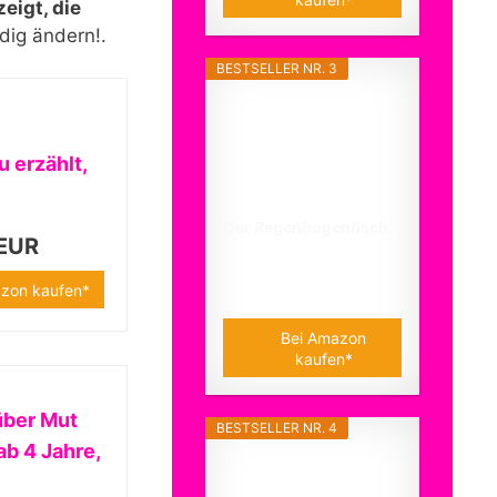
eigt, die
dig ändern!.
BESTSELLER NR. 3
 erzählt,
Der Regenbogenfisch: .
 EUR
10,00 EUR
zon kaufen*
Bei Amazon
kaufen*
über Mut
BESTSELLER NR. 4
b 4 Jahre,