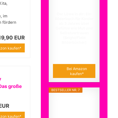
ita,
Der Löwe in dir: Ein
, im
Bilderbuch für Kinder
h fördern
ab 3 Jahren über
Gefühle wie Mut und
Selbstvertrauen
19,90 EUR
(Bright/Field
Bilderbücher)
zon kaufen*
16,00 EUR
Bei Amazon
kaufen*
y
 Das große
BESTSELLER NR. 7
 EUR
zon kaufen*